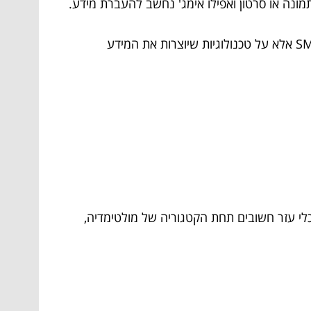
תמונה או סרטון ואפילו אימג' נחשב להעברת מידע.
כל הטכנולוגיות שמתעסקות בהעברת מידע נכנסות תחת הקטגוריה של מולטימדיה. כמובן שלא מדובר על וואצ'פ ו SMS אלא על טכנולוגיות שיוצרות את המידע
לי עזר חשובים תחת הקטגוריה של מולטימדיה,