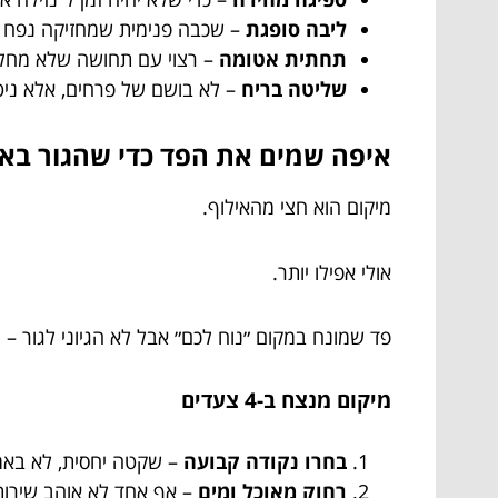
ליבה סופגת
– שכבה פנימית שמחזיקה נפח ו
תחתית אטומה
– רצוי עם תחושה שלא מחל
שליטה בריח
– לא בושם של פרחים, אלא ניט
איפה שמים את הפד כדי שהגור בא
מיקום הוא חצי מהאילוף.
אולי אפילו יותר.
פד שמונח במקום ״נוח לכם״ אבל לא הגיוני לגור – י
מיקום מנצח ב-4 צעדים
בחרו נקודה קבועה
– שקטה יחסית, לא באמ
רחוק מאוכל ומים
– אף אחד לא אוהב שירות